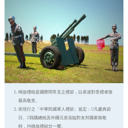
鳴放禮砲是國際間常見之禮節，以表達對受禮者致
最高敬意。
依現行之「中華民國軍人禮節」規定：凡慶典節
日、我國總統及外國元首蒞臨對友邦國家致敬
時，均鳴放禮砲廿一響。