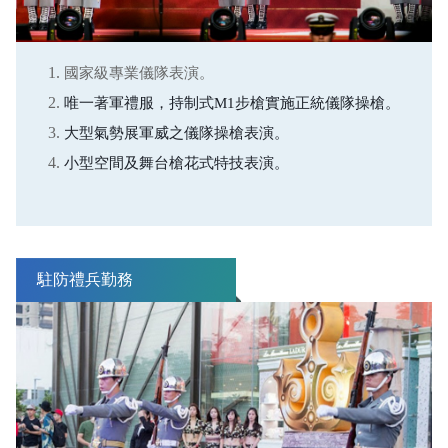
國家級專業儀隊表演。
唯一著軍禮服，持制式M1步槍實施正統儀隊操槍。
大型氣勢展軍威之儀隊操槍表演。
小型空間及舞台槍花式特技表演。
駐防禮兵勤務