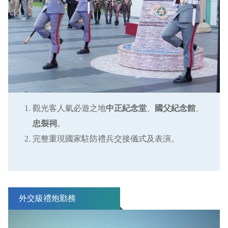
觀光客人氣必遊之地
中正紀念堂
、
國父紀念館
、
忠裂祠
。
完整重現國家駐防禮兵交接儀式及表演。
外交級禮炮勤務