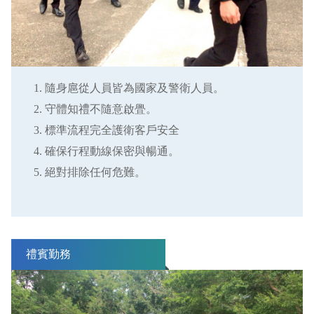
隨身扈從人員皆為國家及警衛人員。
守體知禮不隨意啟舋。
標準流程完全護衛客戶安全
確保行程動線保密與暢通。
絕對排除任何危難。
禮賓勤務