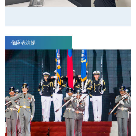
儀隊表演操