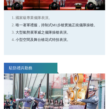
國家級專業儀隊表演。
唯一著軍禮服，持制式M1步槍實施正統儀隊操槍。
大型氣勢展軍威之儀隊操槍表演。
小型空間及舞台槍花式特技表演。
駐防禮兵勤務