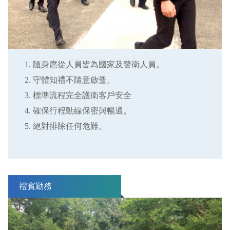
隨身扈從人員皆為國家及警衛人員。
守體知禮不隨意啟舋。
標準流程完全護衛客戶安全
確保行程動線保密與暢通。
絕對排除任何危難。
禮賓勤務