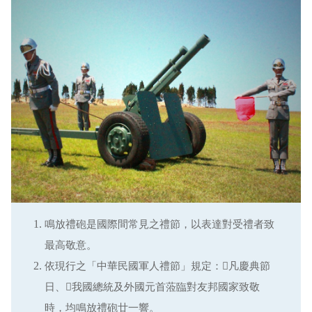
鳴放禮砲是國際間常見之禮節，以表達對受禮者致
最高敬意。
依現行之「中華民國軍人禮節」規定：凡慶典節
日、我國總統及外國元首蒞臨對友邦國家致敬
時，均鳴放禮砲廿一響。