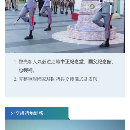
觀光客人氣必遊之地
中正紀念堂
、
國父紀念館
、
忠裂祠
。
完整重現國家駐防禮兵交接儀式及表演。
外交級禮炮勤務