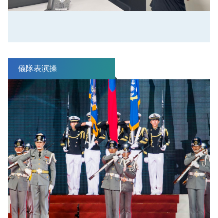
儀隊表演操